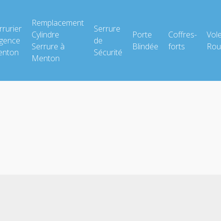
Remplacement
rrurier
Serrure
Cylindre
Porte
Coffres-
Vol
gence
de
Serrure à
Blindée
forts
Rou
nton
Sécurité
Menton