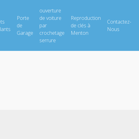
ouverture
Porte
de voiture
Reproduction
ets
Contactez-
de
par
de clés à
lants
Nous
Garage
crochetage
Menton
serrure