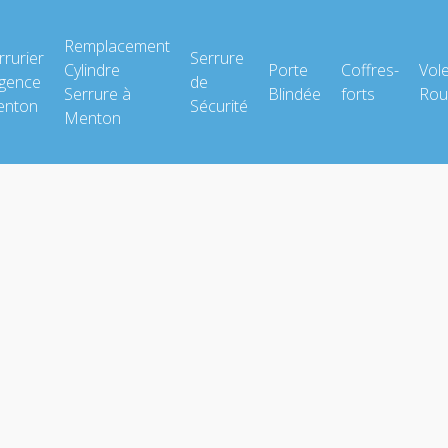
Remplacement
rrurier
Serrure
Cylindre
Porte
Coffres-
Vol
gence
de
Serrure à
Blindée
forts
Rou
nton
Sécurité
Menton