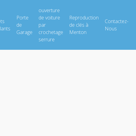
ouverture
Porte
de voiture
Reproduction
ets
Contactez-
de
par
de clés à
lants
Nous
Garage
crochetage
Menton
serrure