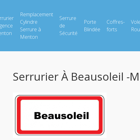
Remplacement
rrurier
Serrure
Cylindre
Porte
Coffres-
Vol
gence
de
Serrure à
Blindée
forts
Rou
nton
Sécurité
Menton
Serrurier À Beausoleil -m