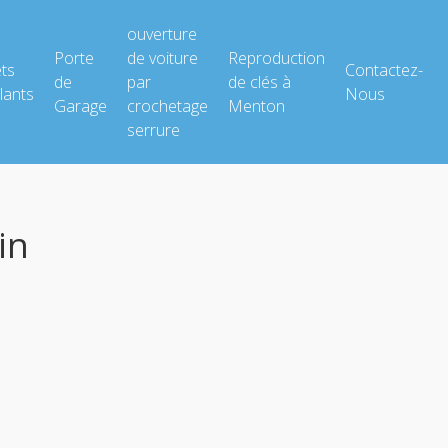
ouverture
Porte
de voiture
Reproduction
ets
Contactez-
de
par
de clés à
lants
Nous
Garage
crochetage
Menton
serrure
in